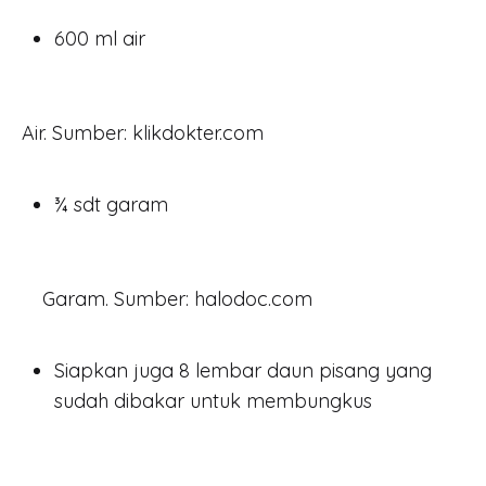
LONTONG
600 ml air
ISI
SAYUR
BERSAMA
OXONE
Air. Sumber: klikdokter.com
¾ sdt garam
Garam. Sumber: halodoc.com
Siapkan juga 8 lembar daun pisang yang
sudah dibakar untuk membungkus