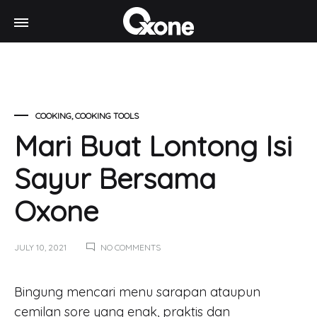
Oxone
Chef
World
at
your
home
COOKING
,
COOKING TOOLS
Mari Buat Lontong Isi
Sayur Bersama
Oxone
ON
JULY 10, 2021
NO COMMENTS
MARI
BUAT
LONTONG
Mari
Bingung mencari menu sarapan ataupun
ISI
cemilan sore yang enak, praktis dan
SAYUR