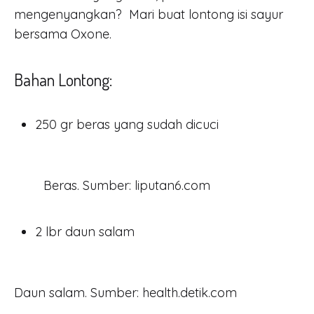
Buat
BERSAMA
mengenyangkan? Mari buat lontong isi sayur
OXONE
bersama Oxone.
Lontong
Isi
Bahan Lontong:
Sayur
250 gr beras yang sudah dicuci
Bersama
Oxone
Beras. Sumber: liputan6.com
JULY
10,
2 lbr daun salam
2021
NO
COMMENTS
ON
Daun salam. Sumber: health.detik.com
MARI
BUAT