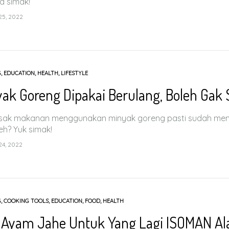
ta simak!
5, 2022
G
,
EDUCATION
,
HEALTH
,
LIFESTYLE
ak Goreng Dipakai Berulang, Boleh Gak 
ak makanan menggunakan minyak goreng pasti sudah menjad
leh? Yuk simak!
4, 2022
G
,
COOKING TOOLS
,
EDUCATION
,
FOOD
,
HEALTH
 Ayam Jahe Untuk Yang Lagi ISOMAN Al