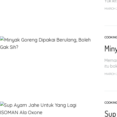
Yuk ki
MARCH 2
COOKIN
Miny
Memas
itu bo
MARCH 2
COOKIN
Sup