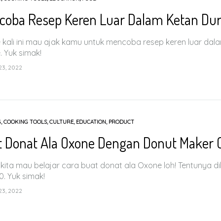
coba Resep Keren Luar Dalam Ketan Du
kali ini mau ajak kamu untuk mencoba resep keren luar dal
 Yuk simak!
3, 2022
G
,
COOKING TOOLS
,
CULTURE
,
EDUCATION
,
PRODUCT
t Donat Ala Oxone Dengan Donut Maker 
ni kita mau belajar cara buat donat ala Oxone loh! Tentunya
. Yuk simak!
3, 2022