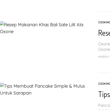
COOKIN
Rese
Oxone 
Oxone
MARCH 2
COOKIN
Tip
Pancak