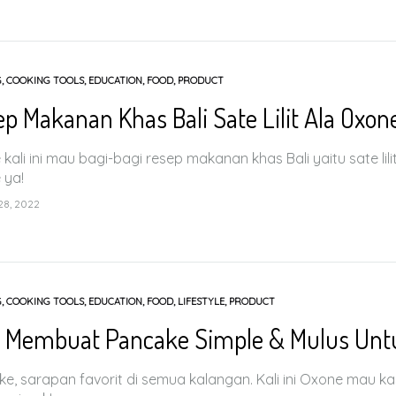
G
,
COOKING TOOLS
,
EDUCATION
,
FOOD
,
PRODUCT
p Makanan Khas Bali Sate Lilit Ala Oxon
kali ini mau bagi-bagi resep makanan khas Bali yaitu sate lili
 ya!
8, 2022
G
,
COOKING TOOLS
,
EDUCATION
,
FOOD
,
LIFESTYLE
,
PRODUCT
s Membuat Pancake Simple & Mulus Unt
e, sarapan favorit di semua kalangan. Kali ini Oxone mau k