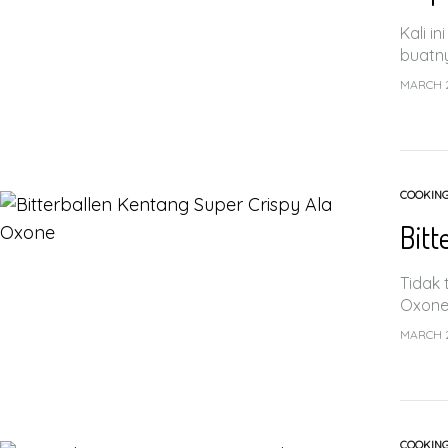
Kali i
buatn
MARCH 2
COOKIN
Bitt
Tidak 
Oxone.
MARCH 2
COOKIN