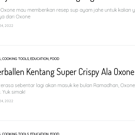
ni Oxone mau memberikan resep sup ayam jahe untuk kalian 
ya dari Oxone
4, 2022
G
,
COOKING TOOLS
,
EDUCATION
,
FOOD
erballen Kentang Super Crispy Ala Oxone
terasa sebentar lagi akan masuk ke bulan Ramadhan, Oxone m
 Yuk simak!
4, 2022
G
,
COOKING TOOLS
,
EDUCATION
,
FOOD