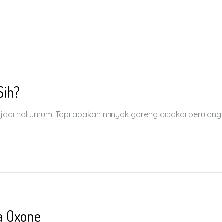
Sih?
i hal umum. Tapi apakah minyak goreng dipakai berulang
a Oxone