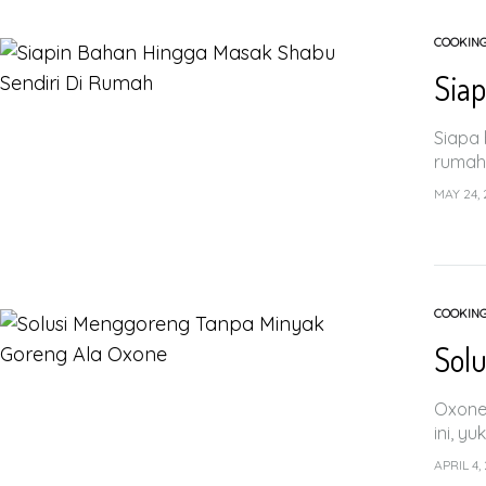
COOKIN
Sia
Siapa 
rumah 
MAY 24,
COOKIN
Sol
Oxone
ini, yu
APRIL 4,