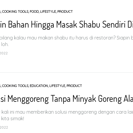
G
,
COOKING TOOLS
,
FOOD
,
LIFESTYLE
,
PRODUCT
pin Bahan Hingga Masak Shabu Sendiri 
bilang kalau mau makan shabu itu harus di restoran? Siapin
loh.
 2022
G
,
COOKING TOOLS
,
EDUCATION
,
LIFESTYLE
,
PRODUCT
usi Menggoreng Tanpa Minyak Goreng Al
 kali ini mau memberikan solusi menggoreng dengan cara l
k kita simak!
 2022